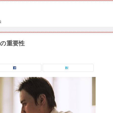
法
の重要性